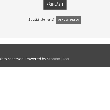
Ztratili jste heslo?
OBNOVIT HESLO
 rights reserved. Powered by
Stoodio|App
.