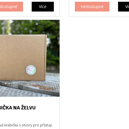
dostupné
Více
Nedostupné
V
IČKA NA ŽELVU
vá krabička s otvory pro přístup