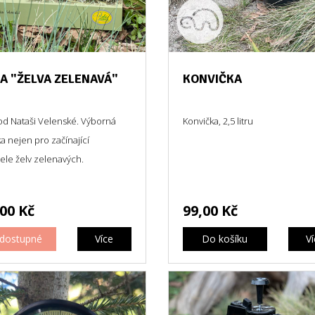
A "ŽELVA ZELENAVÁ"
KONVIČKA
od Nataši Velenské. Výborná
Konvička, 2,5 litru
ka nejen pro začínající
ele želv zelenavých.
00 Kč
99,00 Kč
dostupné
Více
Do košíku
V