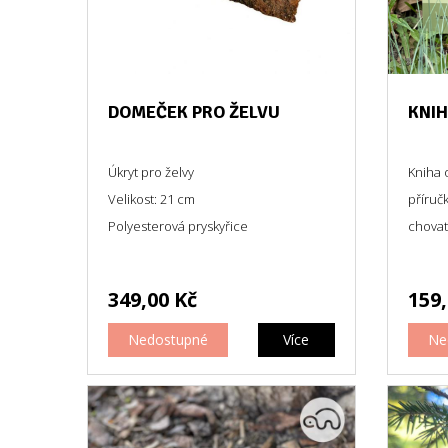
DOMEČEK PRO ŽELVU
KNIH
Úkryt pro želvy
Kniha 
Velikost: 21 cm
příruč
Polyesterová pryskyřice
chovat
349,00 Kč
159,
Nedostupné
Více
Ne