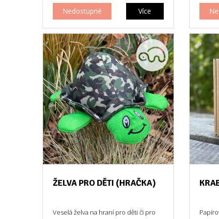
Nedostupné
Více
Ne
ŽELVA PRO DĚTI (HRAČKA)
KRAB
Veselá želva na hraní pro děti či pro
Papíro