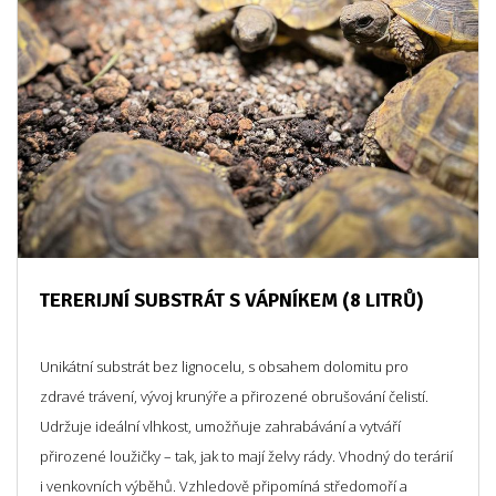
TERERIJNÍ SUBSTRÁT S VÁPNÍKEM (8 LITRŮ)
Unikátní substrát bez lignocelu, s obsahem dolomitu pro
zdravé trávení, vývoj krunýře a přirozené obrušování čelistí.
Udržuje ideální vlhkost, umožňuje zahrabávání a vytváří
přirozené loužičky – tak, jak to mají želvy rády. Vhodný do terárií
i venkovních výběhů. Vzhledově připomíná středomoří a