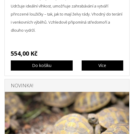
Udržuje ideální vlhkost, umožňuje zahrabávání a vytváří
přirozené loužičky – tak, jak to mají želvy rády. Vhodný do terárií
i venkovních výběhů. Vzhledově připomíná středomoří a
dlouho vydrží.
Pouze osobní odběr.
554,00 Kč
Do košíku
Více
NOVINKA!