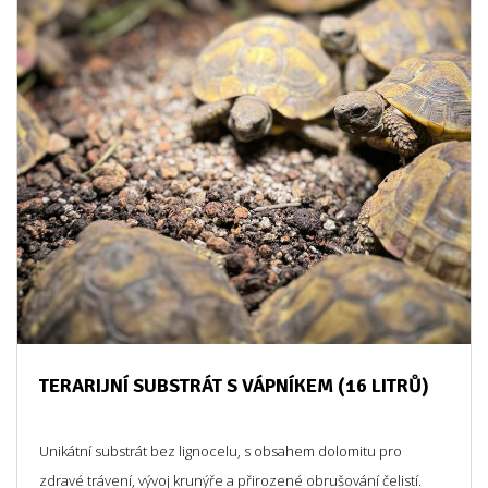
TERARIJNÍ SUBSTRÁT S VÁPNÍKEM (16 LITRŮ)
Unikátní substrát bez lignocelu, s obsahem dolomitu pro
zdravé trávení, vývoj krunýře a přirozené obrušování čelistí.