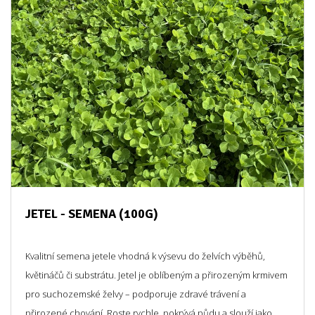
JETEL - SEMENA (100G)
Kvalitní semena jetele vhodná k výsevu do želvích výběhů,
květináčů či substrátu. Jetel je oblíbeným a přirozeným krmivem
pro suchozemské želvy – podporuje zdravé trávení a
přirozené chování. Roste rychle, pokrývá půdu a slouží jako