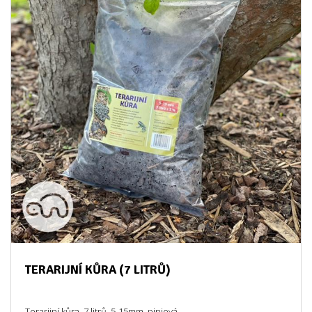
TERARIJNÍ KŮRA (7 LITRŮ)
Terarijní kůra, 7 litrů, 5-15mm, piniová